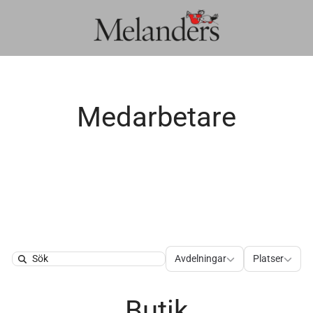
Medarbetare
Avdelningar
Platser
Avdelningar
Platser
Search
Butik