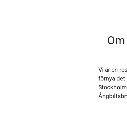
Om 
Vi är en re
förnya det
Stockholm 
Ångbåtsbry