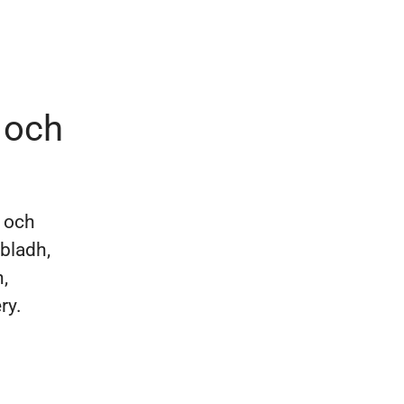
 och
a och
bladh,
,
ry.