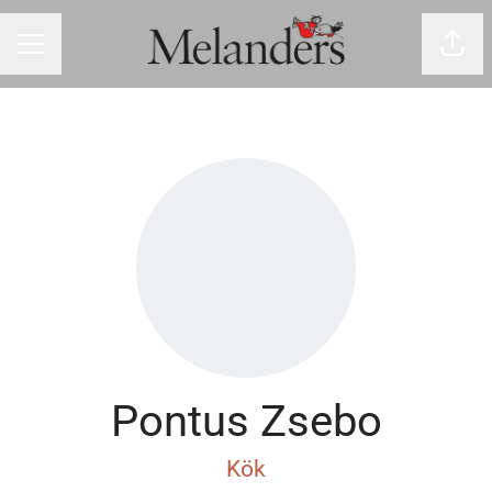
Dela 
Karriärmeny
Pontus Zsebo
Kök