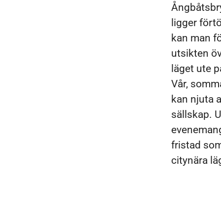
Ångbåtsbry
ligger för
kan man fö
utsikten ö
läget ute p
Vår, somma
kan njuta a
sällskap. 
evenemang.
fristad som
citynära lä