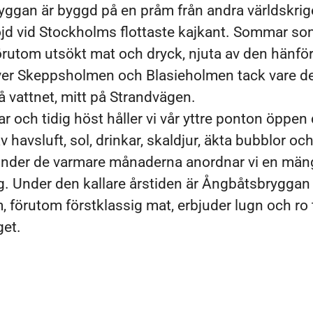
ggan är byggd på en pråm från andra världskri
töjd vid Stockholms flottaste kajkant. Sommar so
rutom utsökt mat och dryck, njuta av den hänfö
ver Skeppsholmen och Blasieholmen tack vare de
å vattnet, mitt på Strandvägen.
r och tidig höst håller vi vår yttre ponton öppen
v havsluft, sol, drinkar, skaldjur, äkta bubblor oc
Under de varmare månaderna anordnar vi en män
 Under den kallare årstiden är Ångbåtsbryggan
, förutom förstklassig mat, erbjuder lugn och ro 
get.