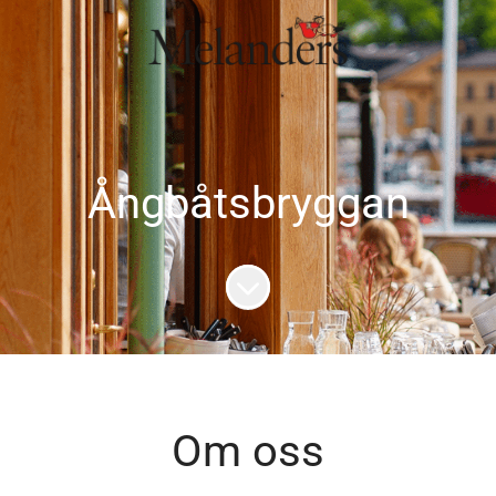
Ångbåtsbryggan
Skrolla för mer innehåll
Om oss