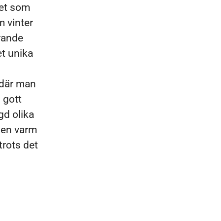
get som
m vinter
rande
t unika
 där man
h gott
gd olika
 en varm
trots det