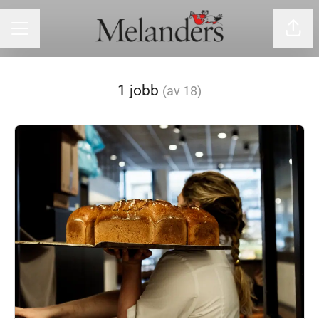
Dela 
Karriärmeny
1 jobb
(av 18)