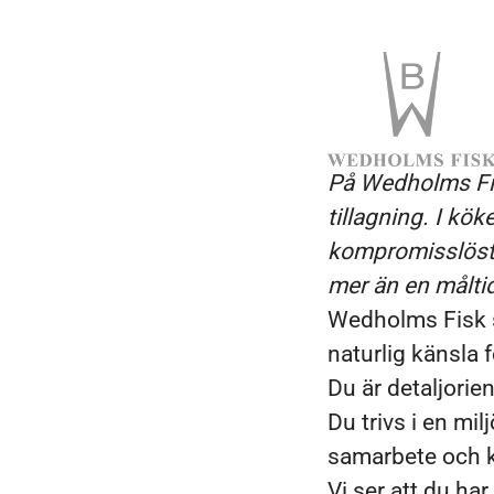
På Wedholms Fis
tillagning. I kök
kompromisslöst 
mer än en måltid
Wedholms Fisk sö
naturlig känsla 
Du är detaljorie
Du trivs i en mi
samarbete och k
Vi ser att du ha