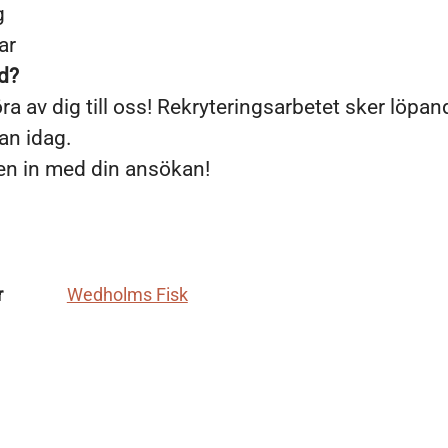
g
ar
ad?
öra av dig till oss! Rekryteringsarbetet sker löpan
an idag.
n in med din ansökan!
r
Wedholms Fisk