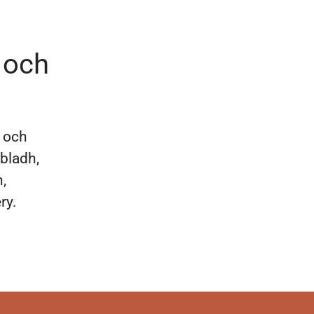
 och
a och
bladh,
,
ry.