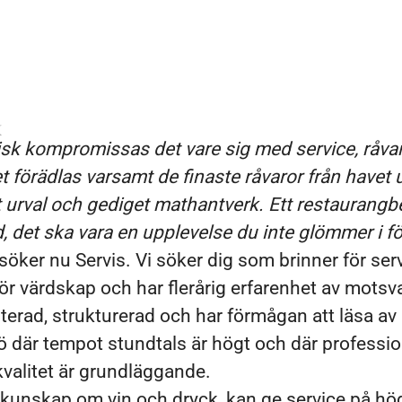
k kompromissas det vare sig med service, råvaro
et förädlas varsamt de finaste råvaror från havet u
urval och gediget mathantverk. Ett restaurangbe
, det ska vara en upplevelse du inte glömmer i fö
ker nu Servis. Vi söker dig som brinner för serv
för värdskap och har flerårig erfarenhet av motsva
nterad, strukturerad och har förmågan att läsa a
ljö där tempot stundtals är högt och där professi
valitet är grundläggande.
r kunskap om vin och dryck, kan ge service på hö