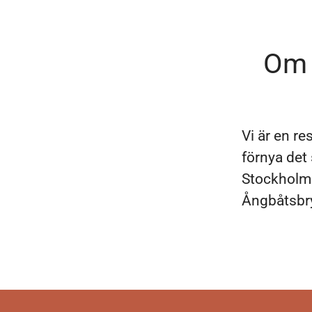
Om 
Vi är en re
förnya det
Stockholm 
Ångbåtsbry