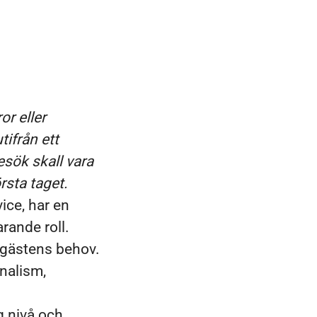
r eller
tifrån ett
sök skall vara
rsta taget.
ice, har en
rande roll.
v gästens behov.
onalism,
g nivå och