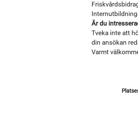
Friskvårdsbidra
Internutbildning
Är du intresser
Tveka inte att h
din ansökan red
Varmt välkomme
Platse