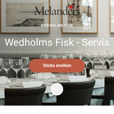
WEDHOLMS FISK
Wedholms Fisk - Servis
Skicka ansökan