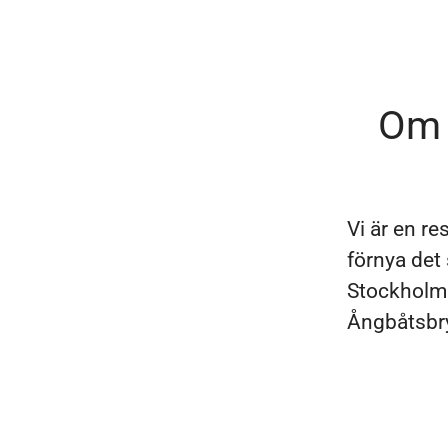
Om 
Vi är en re
förnya det
Stockholm 
Ångbåtsbry