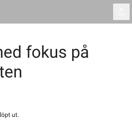
Dela 
med fokus på
ten
löpt ut.