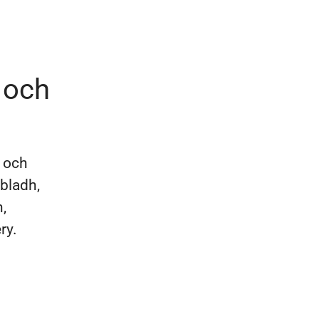
 och
a och
bladh,
,
ry.